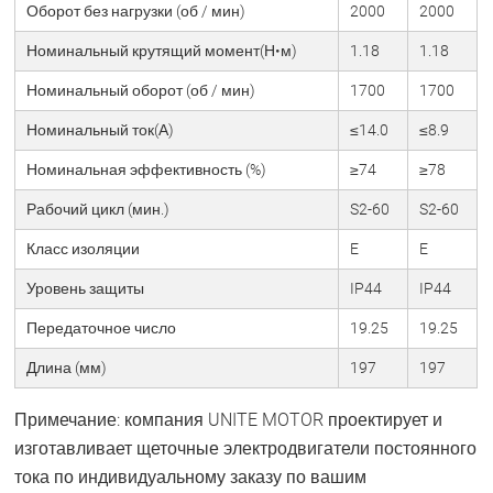
Оборот без нагрузки (об / мин)
2000
2000
Номинальный крутящий момент(Н•м)
1.18
1.18
Номинальный оборот (об / мин)
1700
1700
Номинальный ток(А)
≤14.0
≤8.9
Номинальная эффективность (%)
≥74
≥78
Рабочий цикл (мин.)
S2-60
S2-60
Класс изоляции
E
E
Уровень защиты
IP44
IP44
Передаточное число
19.25
19.25
Длина (мм)
197
197
Примечание: компания UNITE MOTOR проектирует и
изготавливает щеточные электродвигатели постоянного
тока по индивидуальному заказу по вашим