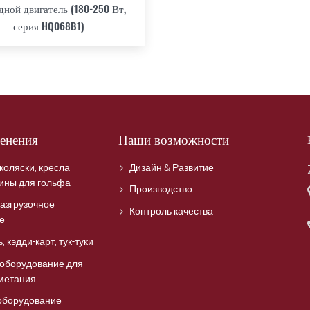
дной двигатель (180-250 Вт,
серия HQ068B1)
енения
Наши возможности
коляски, кресла
Дизайн & Развитие
шины для гольфа
Производство
азгрузочное
Контроль качества
е
 кэдди-карт, тук-туки
 оборудование для
дметания
оборудование