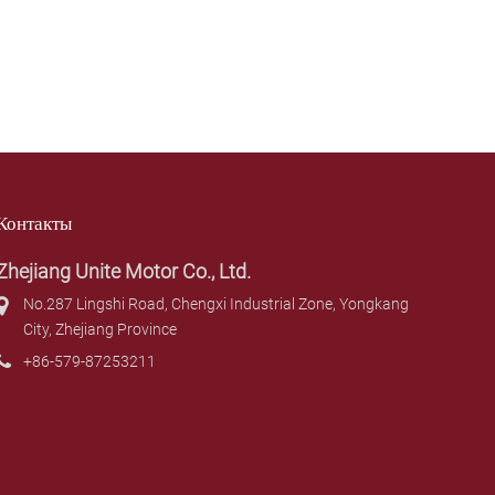
Контакты
Zhejiang Unite Motor Co., Ltd.
No.287 Lingshi Road, Chengxi Industrial Zone, Yongkang
City, Zhejiang Province
+86-579-87253211